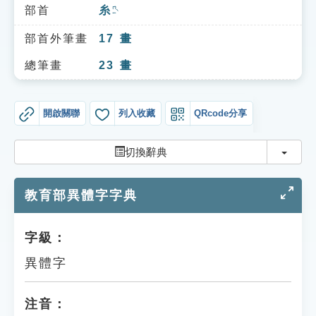
索引選單
部首
糸
ㄇㄧˋ
知識索引
部首外筆畫
17
畫
單字索引
總筆畫
23
畫
生命大百科索引
開啟關聯
列入收藏
QRcode分享
遊戲專區
切換
切換辭典
教學應用
教育部異體字字典
貓頭鷹博士
字級：
異體字
注音：