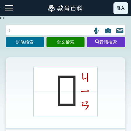
跳
登入
:::
到
主
:::
要
內
語
圖
開
容
注音索引圖示
筆畫索引圖示
部首索引表圖示
言
片
啟
詞條檢索
全文檢索
音讀檢索
搜
搜
鍵
尋
尋
盤
圖
圖
圖
示
示
示
𦇩
ㄐ
ㄧ
網站導覽
ㄢ
生字詞彙表
成語故事