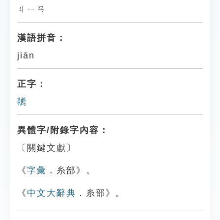
ㄐㄧㄢ
漢語拼音：
jiān
正字：
韉
異體字/附錄字內容：
〔關鍵文獻〕
《
字彙
．糸部》。
《
中文大辭典
．糸部》。