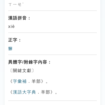
ㄒㄧㄝˋ
漢語拼音：
xiè
正字：
獬
異體字/附錄字內容：
〔關鍵文獻〕
《
字彙補
．羊部》。
《
漢語大字典
．羊部》。