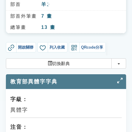
索引選單
部首
羊
ㄧㄤˊ
知識索引
部首外筆畫
7
畫
單字索引
總筆畫
13
畫
生命大百科索引
開啟關聯
列入收藏
QRcode分享
遊戲專區
切換
切換辭典
教學應用
教育部異體字字典
貓頭鷹博士
字級：
異體字
注音：