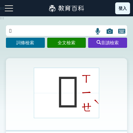
跳
登入
:::
到
主
:::
要
內
語
圖
開
容
注音索引圖示
筆畫索引圖示
部首索引表圖示
言
片
啟
詞條檢索
全文檢索
音讀檢索
搜
搜
鍵
尋
尋
盤
圖
圖
圖
示
示
示
𦎈
ㄒ
ㄧ
網站導覽
ˋ
ㄝ
生字詞彙表
成語故事