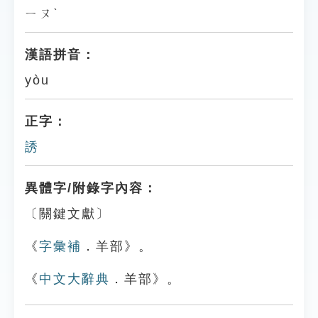
ㄧㄡˋ
漢語拼音：
yòu
正字：
誘
異體字/附錄字內容：
〔關鍵文獻〕
《
字彙補
．羊部》。
《
中文大辭典
．羊部》。