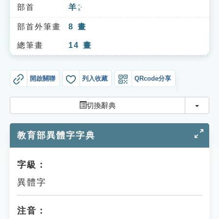
索引選單
部首
羊
ㄧㄤˊ
知識索引
部首外筆畫
8
畫
單字索引
總筆畫
14
畫
生命大百科索引
開啟關聯
列入收藏
QRcode分享
遊戲專區
切換
切換辭典
教學應用
教育部異體字字典
貓頭鷹博士
字級：
異體字
注音：