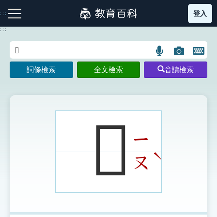
跳
登入
:::
到
主
:::
要
內
語
圖
開
容
注音索引圖示
筆畫索引圖示
部首索引表圖示
言
片
啟
詞條檢索
全文檢索
音讀檢索
搜
搜
鍵
尋
尋
盤
圖
圖
圖
示
示
示
𦎙
ㄧ
網站導覽
ˋ
ㄡ
生字詞彙表
成語故事