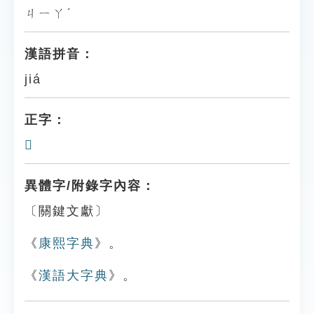
ㄐㄧㄚˊ
漢語拼音：
jiá
正字：
𦎱
異體字/附錄字內容：
〔關鍵文獻〕
《
康熙字典
》。
《
漢語大字典
》。