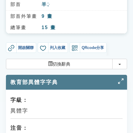
索引選單
部首
羊
ㄧㄤˊ
知識索引
部首外筆畫
9
畫
單字索引
總筆畫
15
畫
生命大百科索引
開啟關聯
列入收藏
QRcode分享
遊戲專區
切換
切換辭典
教學應用
教育部異體字字典
貓頭鷹博士
字級：
異體字
注音：