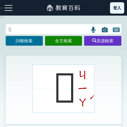
跳
登入
:::
到
主
:::
要
內
語
圖
開
容
注音索引圖示
筆畫索引圖示
部首索引表圖示
言
片
啟
詞條檢索
全文檢索
音讀檢索
搜
搜
鍵
尋
尋
盤
圖
圖
圖
示
示
示
𦎩
ㄐ
ㄧ
網站導覽
ˊ
ㄚ
生字詞彙表
成語故事