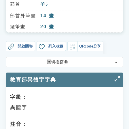
索引選單
部首
羊
ㄧㄤˊ
知識索引
部首外筆畫
14
畫
單字索引
總筆畫
20
畫
生命大百科索引
開啟關聯
列入收藏
QRcode分享
遊戲專區
切換
切換辭典
教學應用
教育部異體字字典
貓頭鷹博士
字級：
異體字
注音：