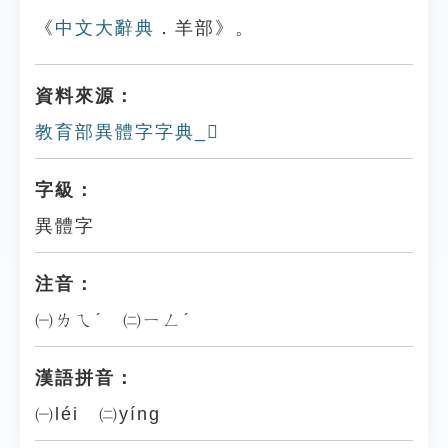
《
中文大辭典
．羊部》。
資料來源：
教育部異體字字典_𦏝
字級：
異體字
注音：
㈠ㄌㄟˊ ㈡ㄧㄥˊ
漢語拼音：
㈠léi ㈡yíng