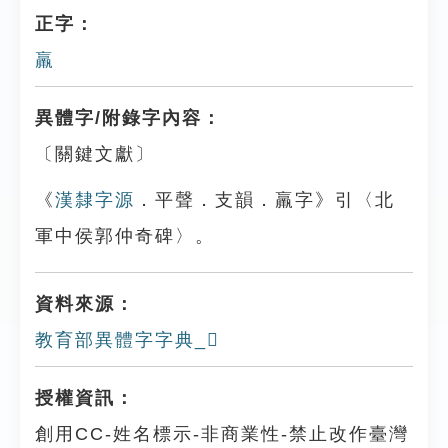
正字：
羸
異體字/附錄字內容：
〔關鍵文獻〕
《
漢隸字源
．平聲．支韻．羸字》引〈北
軍中侯郭仲奇碑〉。
資料來源：
教育部異體字字典_𦏝
授權資訊：
創用CC-姓名標示-非商業性-禁止改作臺灣