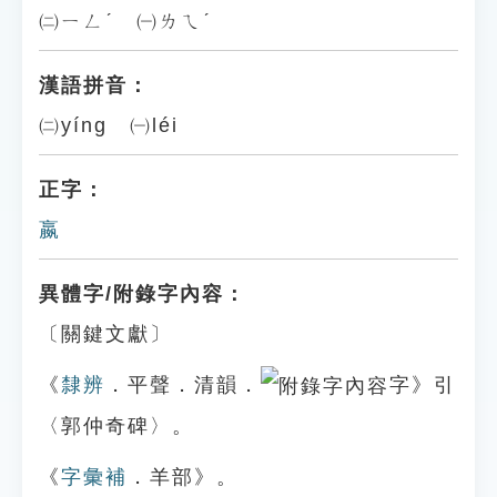
㈡ㄧㄥˊ ㈠ㄌㄟˊ
漢語拼音：
㈡yíng ㈠léi
正字：
嬴
異體字/附錄字內容：
〔關鍵文獻〕
《
隸辨
．平聲．清韻．
字》引
〈郭仲奇碑〉。
《
字彙補
．羊部》。