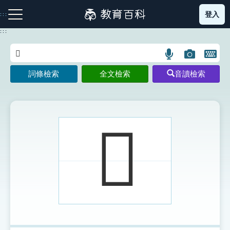
跳
登入
:::
到
主
:::
要
內
語
圖
開
容
注音索引圖示
筆畫索引圖示
部首索引表圖示
言
片
啟
詞條檢索
全文檢索
音讀檢索
搜
搜
鍵
尋
尋
盤
圖
圖
圖
示
示
示
𦏝
網站導覽
生字詞彙表
成語故事