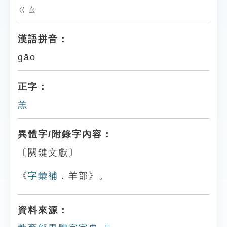
ㄍㄠ
漢語拼音：
gāo
正字：
羔
異體字/附錄字內容：
〔關鍵文獻〕
《
字彙補
．羊部》。
資料來源：