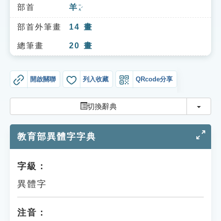
索引選單
部首
羊
ㄧㄤˊ
知識索引
部首外筆畫
14
畫
單字索引
總筆畫
20
畫
生命大百科索引
開啟關聯
列入收藏
QRcode分享
遊戲專區
切換
切換辭典
教學應用
教育部異體字字典
貓頭鷹博士
字級：
異體字
注音：