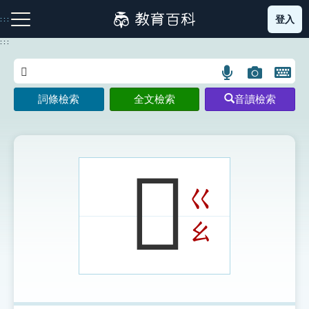
跳
登入
:::
到
主
:::
要
內
語
圖
開
容
注音索引圖示
筆畫索引圖示
部首索引表圖示
言
片
啟
詞條檢索
全文檢索
音讀檢索
搜
搜
鍵
尋
尋
盤
圖
圖
圖
示
示
示
𦏠
ㄍ
網站導覽
ㄠ
生字詞彙表
成語故事