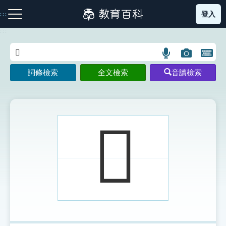
跳
登入
:::
到
主
:::
要
內
語
圖
開
容
注音索引圖示
筆畫索引圖示
部首索引表圖示
言
片
啟
詞條檢索
全文檢索
音讀檢索
搜
搜
鍵
尋
尋
盤
圖
圖
圖
示
示
示
𦓮
網站導覽
生字詞彙表
成語故事