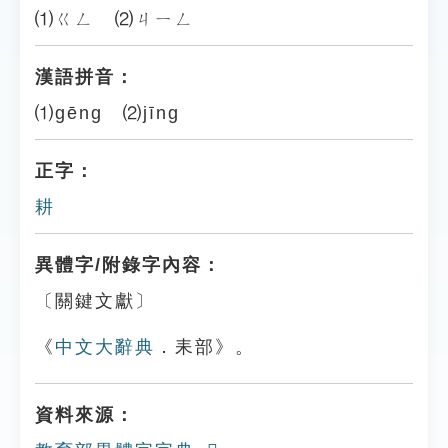
⑴ㄍㄥ ⑵ㄐㄧㄥ
漢語拼音：
⑴gēng ⑵jīng
正字：
耕
異體字/附錄字內容：
〔關鍵文獻〕
《
中文大辭典
．耒部》。
資料來源：