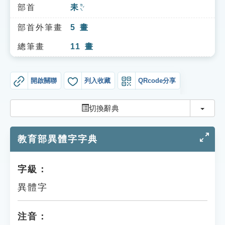
索引選單
部首
耒
ㄌㄟˇ
知識索引
部首外筆畫
5
畫
單字索引
總筆畫
11
畫
生命大百科索引
開啟關聯
列入收藏
QRcode分享
遊戲專區
切換
切換辭典
教學應用
教育部異體字字典
貓頭鷹博士
字級：
異體字
注音：