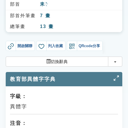
索引選單
部首
耒
ㄌㄟˇ
知識索引
部首外筆畫
7
畫
單字索引
總筆畫
13
畫
生命大百科索引
開啟關聯
列入收藏
QRcode分享
遊戲專區
切換
切換辭典
教學應用
教育部異體字字典
貓頭鷹博士
字級：
異體字
注音：