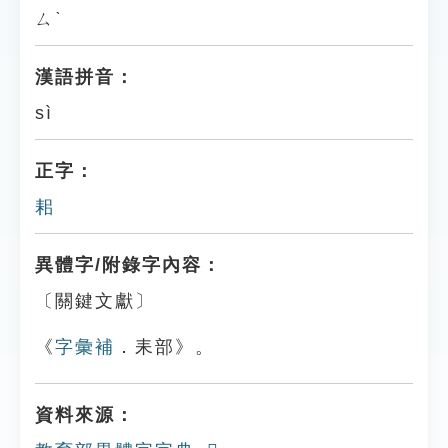
ㄙˋ
漢語拼音：
sì
正字：
耜
異體字/附錄字內容：
〔關鍵文獻〕
《
字彙補
．耒部》。
資料來源：