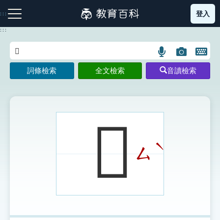
跳
登入
:::
到
主
:::
要
內
語
圖
開
容
注音索引圖示
筆畫索引圖示
部首索引表圖示
言
片
啟
詞條檢索
全文檢索
音讀檢索
搜
搜
鍵
尋
尋
盤
圖
圖
圖
示
示
示
𦓵
ˋ
ㄙ
網站導覽
生字詞彙表
成語故事