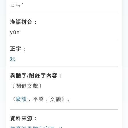
ㄩㄣˊ
漢語拼音：
yún
正字：
耘
異體字/附錄字內容：
〔關鍵文獻〕
《
廣韻
．平聲．文韻》。
資料來源：