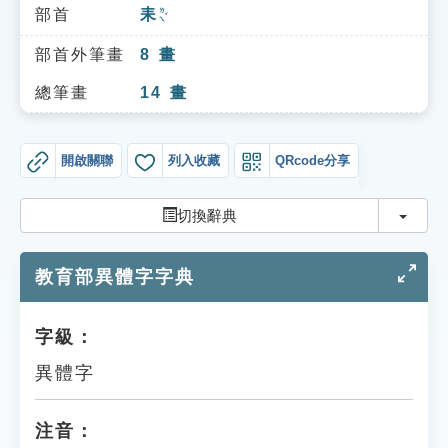
索引選單
部首
耒
ㄌㄟˇ
知識索引
部首外筆畫
8
畫
單字索引
總筆畫
14
畫
生命大百科索引
開啟關聯
列入收藏
QRcode分享
遊戲專區
切換
切換辭典
教學應用
教育部異體字字典
貓頭鷹博士
字級：
異體字
注音：