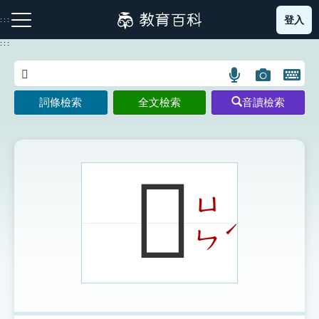
跳
登入
:::
到
主
:::
要
內
語
圖
開
容
注音索引圖示
筆畫索引圖示
部首索引表圖示
言
片
啟
詞條檢索
全文檢索
音讀檢索
搜
搜
鍵
尋
尋
盤
圖
圖
圖
示
示
示
𦓷
ㄩ
網站導覽
ˊ
ㄣ
生字詞彙表
成語故事