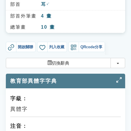
索引選單
部首
耳
ㄦˇ
知識索引
部首外筆畫
4
畫
單字索引
總筆畫
10
畫
生命大百科索引
開啟關聯
列入收藏
QRcode分享
遊戲專區
切換
切換辭典
教學應用
教育部異體字字典
貓頭鷹博士
字級：
異體字
注音：