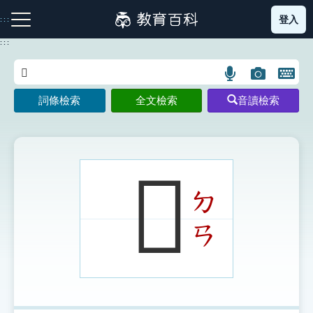
跳
登入
:::
到
主
:::
要
內
語
圖
開
容
注音索引圖示
筆畫索引圖示
部首索引表圖示
言
片
啟
詞條檢索
全文檢索
音讀檢索
搜
搜
鍵
尋
尋
盤
圖
圖
圖
示
示
示
𦕍
ㄉ
網站導覽
ㄢ
生字詞彙表
成語故事