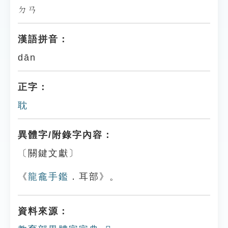
ㄉㄢ
漢語拼音：
dān
正字：
耽
異體字/附錄字內容：
〔關鍵文獻〕
《
龍龕手鑑
．耳部》。
資料來源：