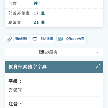
索引選單
部首
艸
ㄘㄠˇ
知識索引
部首外筆畫
17
畫
單字索引
總筆畫
21
畫
生命大百科索引
開啟關聯
列入收藏
QRcode分享
遊戲專區
切換
切換辭典
教學應用
教育部異體字字典
貓頭鷹博士
字級：
異體字
注音：