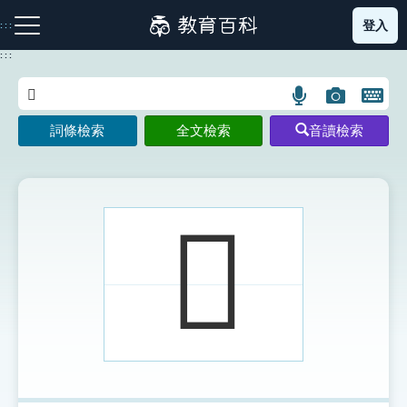
跳
登入
:::
到
主
:::
要
內
語
圖
開
容
注音索引圖示
筆畫索引圖示
部首索引表圖示
言
片
啟
詞條檢索
全文檢索
音讀檢索
搜
搜
鍵
尋
尋
盤
圖
圖
圖
示
示
示
𧄔
網站導覽
生字詞彙表
成語故事