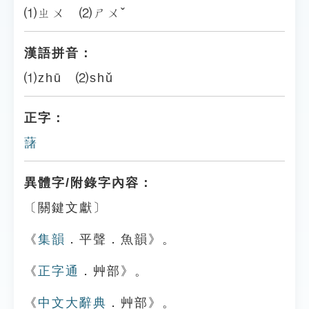
⑴ㄓㄨ ⑵ㄕㄨˇ
漢語拼音：
⑴zhū ⑵shǔ
正字：
藷
異體字/附錄字內容：
〔關鍵文獻〕
《
集韻
．平聲．魚韻》。
《
正字通
．艸部》。
《
中文大辭典
．艸部》。