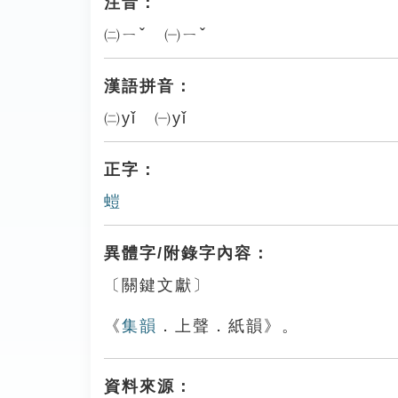
注音：
㈡ㄧˇ ㈠ㄧˇ
漢語拼音：
㈡yǐ ㈠yǐ
正字：
螘
異體字/附錄字內容：
〔關鍵文獻〕
《
集韻
．上聲．紙韻》。
資料來源：