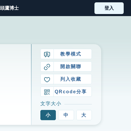
頭鷹博士
登入
教學模式
開啟關聯
列入收藏
QRcode分享
文字大小
小
中
大