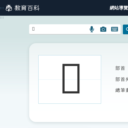
跳
網站導覽
:::
到
主
:::
要
內
語
圖
開
容
言
片
啟
搜
搜
鍵
尋
尋
盤
圖
圖
圖
𧔮
示
示
示
部首
部首
總筆