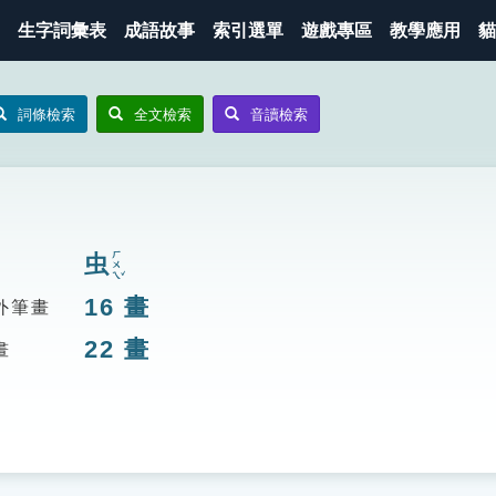
生字詞彙表
成語故事
索引選單
遊戲專區
教學應用
貓
詞條檢索
全文檢索
音讀檢索
ㄏㄨㄟˇ
虫
16
畫
外筆畫
22
畫
畫