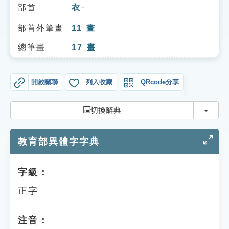
索引選單
部首
衣
ㄧ
知識索引
部首外筆畫
11
畫
單字索引
總筆畫
17
畫
生命大百科索引
開啟關聯
列入收藏
QRcode分享
遊戲專區
切換
切換辭典
教學應用
教育部異體字字典
貓頭鷹博士
字級：
正字
注音：