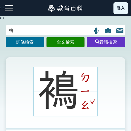
跳
登入
:::
到
主
:::
要
內
語
圖
開
容
注音索引圖示
筆畫索引圖示
部首索引表圖示
言
片
啟
詞條檢索
全文檢索
音讀檢索
搜
搜
鍵
尋
尋
盤
圖
圖
圖
示
示
示
𧜣
ㄉ
ㄧ
網站導覽
ˇ
ㄠ
生字詞彙表
成語故事