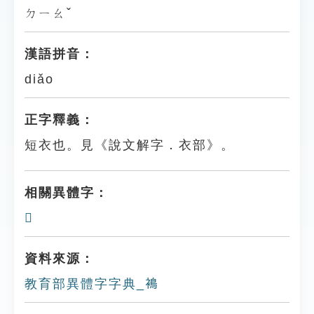
ㄉㄧㄠˇ
漢語拼音：
diǎo
正字釋義：
短衣也。見《說文解字．衣部》。
相關異體字：
𧚮
資料來源：
教育部異體字字典_𧜣