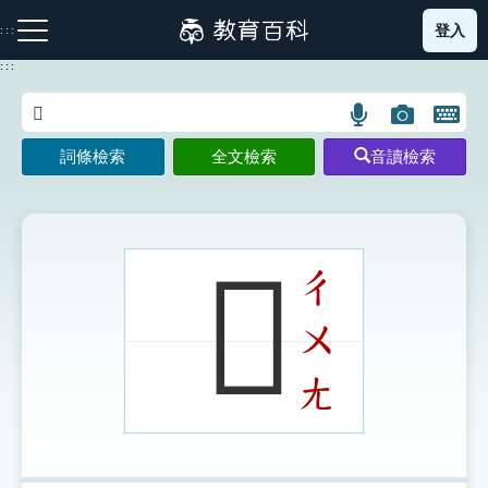
跳
登入
:::
到
主
:::
要
內
語
圖
開
容
注音索引圖示
筆畫索引圖示
部首索引表圖示
言
片
啟
詞條檢索
全文檢索
音讀檢索
搜
搜
鍵
尋
尋
盤
圖
圖
圖
示
示
示
𧜧
ㄔ
ㄨ
網站導覽
ㄤ
生字詞彙表
成語故事