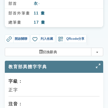
索引選單
部首
衣
ㄧ
知識索引
部首外筆畫
11
畫
單字索引
總筆畫
17
畫
生命大百科索引
開啟關聯
列入收藏
QRcode分享
遊戲專區
切換
切換辭典
教學應用
教育部異體字字典
貓頭鷹博士
字級：
正字
注音：