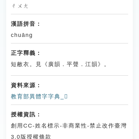
ㄔㄨㄤ
漢語拼音：
chuāng
正字釋義：
短敝衣。見《廣韻．平聲．江韻》。
資料來源：
教育部異體字字典_𧜧
授權資訊：
創用CC-姓名標示-非商業性-禁止改作臺灣
3.0版授權條款