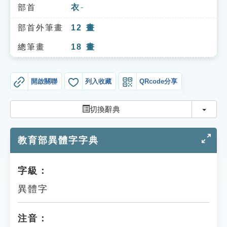
索引選單
部首
衣
ㄧ
知識索引
部首外筆畫
12
畫
單字索引
總筆畫
18
畫
生命大百科索引
開啟關聯
列入收藏
QRcode分享
遊戲專區
切換
切換辭典
教學應用
教育部異體字字典
貓頭鷹博士
字級：
異體字
注音：