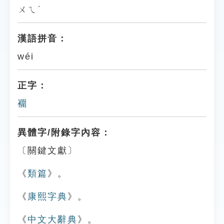
ㄨㄟˊ
漢語拼音：
wéi
正字：
䙟
異體字/附錄字內容：
〔關鍵文獻〕
《
類篇
》。
《
康熙字典
》。
《
中文大辭典
》。