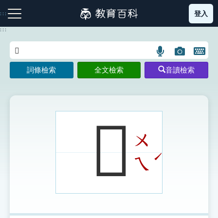
跳
登入
:::
到
主
:::
要
內
語
圖
開
容
注音索引圖示
筆畫索引圖示
部首索引表圖示
言
片
啟
詞條檢索
全文檢索
音讀檢索
搜
搜
鍵
尋
尋
盤
圖
圖
圖
示
示
示
𧝕
ㄨ
網站導覽
ˊ
ㄟ
生字詞彙表
成語故事