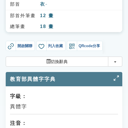
索引選單
部首
衣
ㄧ
知識索引
部首外筆畫
12
畫
單字索引
總筆畫
18
畫
生命大百科索引
開啟關聯
列入收藏
QRcode分享
遊戲專區
切換
切換辭典
教學應用
教育部異體字字典
貓頭鷹博士
字級：
異體字
注音：