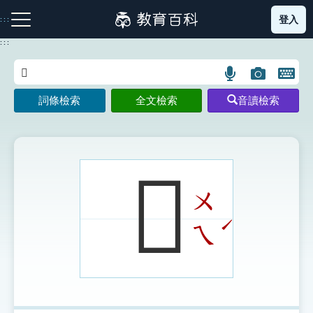
跳
登入
:::
到
主
:::
要
內
語
圖
開
容
注音索引圖示
筆畫索引圖示
部首索引表圖示
言
片
啟
詞條檢索
全文檢索
音讀檢索
搜
搜
鍵
尋
尋
盤
圖
圖
圖
示
示
示
𧝖
ㄨ
網站導覽
ˊ
ㄟ
生字詞彙表
成語故事