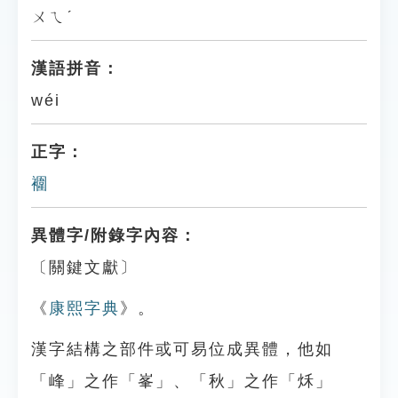
ㄨㄟˊ
漢語拼音：
wéi
正字：
䙟
異體字/附錄字內容：
〔關鍵文獻〕
《
康熙字典
》。
漢字結構之部件或可易位成異體，他如
「峰」之作「峯」、「秋」之作「秌」