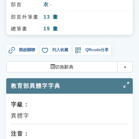
索引選單
部首
衣
ㄧ
知識索引
部首外筆畫
13
畫
單字索引
總筆畫
19
畫
生命大百科索引
開啟關聯
列入收藏
QRcode分享
遊戲專區
切換
切換辭典
教學應用
教育部異體字字典
貓頭鷹博士
字級：
異體字
注音：