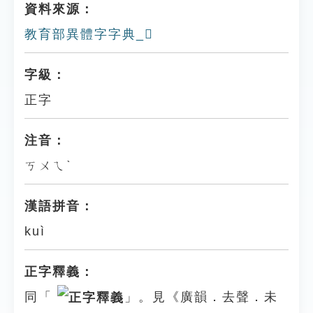
資料來源：
教育部異體字字典_𧝷
字級：
正字
注音：
ㄎㄨㄟˋ
漢語拼音：
kuì
正字釋義：
同「
」。見《廣韻．去聲．未