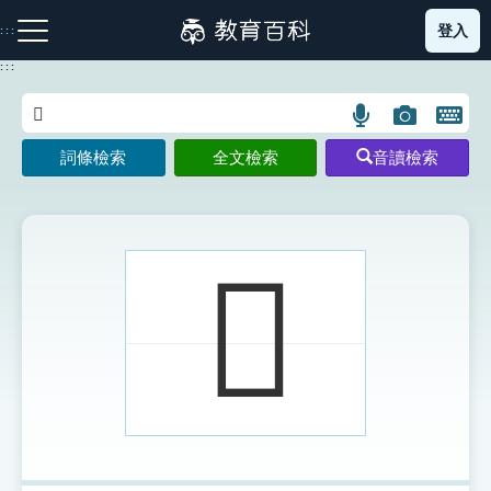
跳
登入
:::
到
主
:::
要
內
語
圖
開
容
注音索引圖示
筆畫索引圖示
部首索引表圖示
言
片
啟
詞條檢索
全文檢索
音讀檢索
搜
搜
鍵
尋
尋
盤
圖
圖
圖
示
示
示
𧝷
網站導覽
生字詞彙表
成語故事