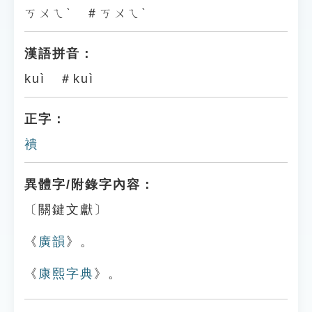
ㄎㄨㄟˋ ＃ㄎㄨㄟˋ
漢語拼音：
kuì ＃kuì
正字：
䙡
異體字/附錄字內容：
〔關鍵文獻〕
《
廣韻
》。
《
康熙字典
》。