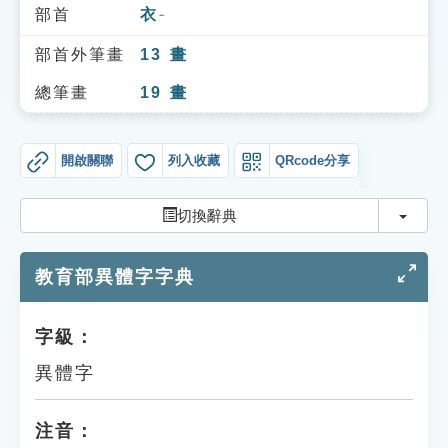
索引選單
部首
衣
ㄧ
知識索引
部首外筆畫
13
畫
單字索引
總筆畫
19
畫
生命大百科索引
開啟關聯
列入收藏
QRcode分享
遊戲專區
切換
切換辭典
教學應用
教育部異體字字典
貓頭鷹博士
字級：
異體字
注音：