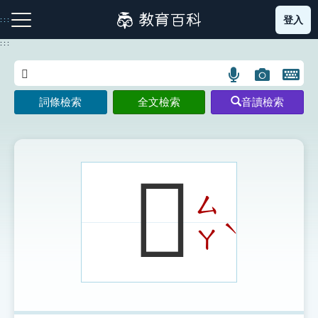
跳
登入
:::
到
主
:::
要
內
語
圖
開
容
注音索引圖示
筆畫索引圖示
部首索引表圖示
言
片
啟
詞條檢索
全文檢索
音讀檢索
搜
搜
鍵
尋
尋
盤
圖
圖
圖
示
示
示
𧞁
ㄙ
網站導覽
ˋ
ㄚ
生字詞彙表
成語故事