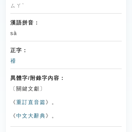
ㄙㄚˋ
漢語拼音：
sà
正字：
䙣
異體字/附錄字內容：
〔關鍵文獻〕
《
重訂直音篇
》。
《
中文大辭典
》。