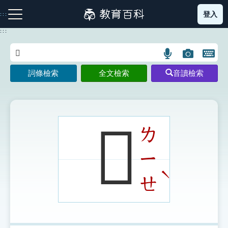
跳
登入
:::
到
主
:::
要
內
語
圖
開
容
注音索引圖示
筆畫索引圖示
部首索引表圖示
言
片
啟
詞條檢索
全文檢索
音讀檢索
搜
搜
鍵
尋
尋
盤
圖
圖
圖
示
示
示
𧞕
ㄌ
ㄧ
網站導覽
ˋ
ㄝ
生字詞彙表
成語故事