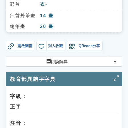
索引選單
部首
衣
ㄧ
知識索引
部首外筆畫
14
畫
單字索引
總筆畫
20
畫
生命大百科索引
開啟關聯
列入收藏
QRcode分享
遊戲專區
切換
切換辭典
教學應用
教育部異體字字典
貓頭鷹博士
字級：
正字
注音：