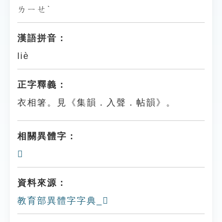
ㄌㄧㄝˋ
漢語拼音：
liè
正字釋義：
衣相箸。見《集韻．入聲．帖韻》。
相關異體字：
𧞙
資料來源：
教育部異體字字典_𧞕