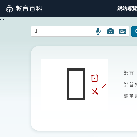
跳
網站導覽
:::
到
主
:::
要
內
語
圖
開
容
言
片
啟
搜
搜
鍵
尋
尋
盤
圖
圖
圖
𧞳
示
示
示
部首
ㄖ
ˊ
部首
ㄨ
總筆