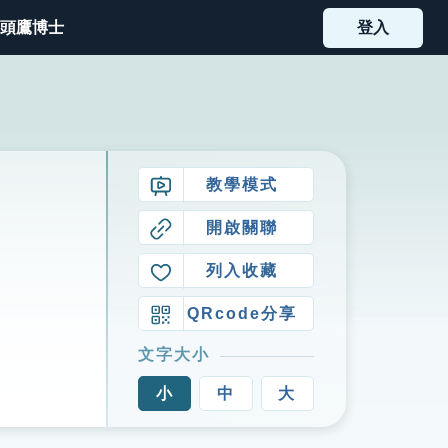
頭鷹博士
登入
教學模式
開啟關聯
列入收藏
QRcode分享
文字大小
小
中
大