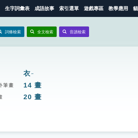
生字詞彙表
成語故事
索引選單
遊戲專區
教學應用
貓
詞條檢索
全文檢索
音讀檢索
衣
ㄧ
14
畫
外筆畫
20
畫
畫