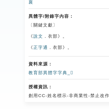
襄
異體字/附錄字內容：
〔關鍵文獻〕
《
說文
．衣部》。
《
正字通
．衣部》。
資料來源：
教育部異體字字典_𧞻
授權資訊：
創用CC-姓名標示-非商業性-禁止改作