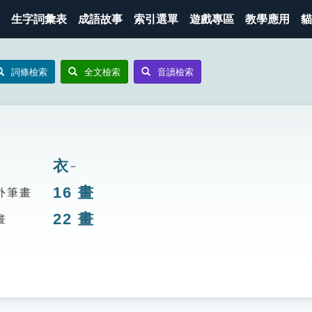
生字詞彙表
成語故事
索引選單
遊戲專區
教學應用
貓
詞條檢索
全文檢索
音讀檢索
衣
ㄧ
16
畫
外筆畫
22
畫
畫