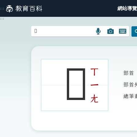
跳
網站導覽
:::
到
主
:::
要
內
語
圖
開
容
言
片
啟
搜
搜
鍵
尋
尋
盤
圖
圖
圖
𧞻
示
示
示
ㄒ
部首
ㄧ
部首
ㄤ
總筆