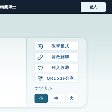
頭鷹博士
登入
教學模式
開啟關聯
列入收藏
QRcode分享
文字大小
小
中
大