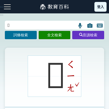
跳
登入
:::
到
主
:::
要
內
語
圖
開
容
注音索引圖示
筆畫索引圖示
部首索引表圖示
言
片
啟
詞條檢索
全文檢索
音讀檢索
搜
搜
鍵
尋
尋
盤
圖
圖
圖
示
示
示
𧟂
ㄑ
ㄧ
網站導覽
ˇ
ㄤ
生字詞彙表
成語故事