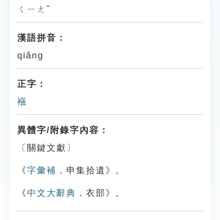
ㄑㄧㄤˇ
漢語拼音：
qiǎng
正字：
襁
異體字/附錄字內容：
〔關鍵文獻〕
《
字彙補
．申集拾遺》。
《
中文大辭典
．衣部》。