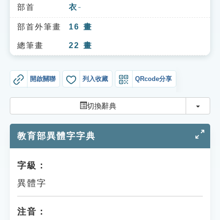
索引選單
部首
衣
ㄧ
知識索引
部首外筆畫
16
畫
單字索引
總筆畫
22
畫
生命大百科索引
開啟關聯
列入收藏
QRcode分享
遊戲專區
切換
切換辭典
教學應用
教育部異體字字典
貓頭鷹博士
字級：
異體字
注音：