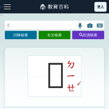
跳
登入
:::
到
主
:::
要
內
語
圖
開
容
注音索引圖示
筆畫索引圖示
部首索引表圖示
言
片
啟
詞條檢索
全文檢索
音讀檢索
搜
搜
鍵
尋
尋
盤
圖
圖
圖
示
示
示
𧟕
ㄉ
ㄧ
網站導覽
ˊ
ㄝ
生字詞彙表
成語故事