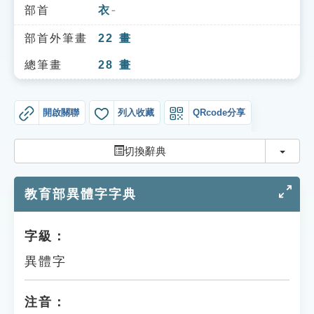
索引選單
部首
衣
ㄧ
知識索引
部首外筆畫
22
畫
單字索引
總筆畫
28
畫
生命大百科索引
開啟關聯
列入收藏
QRcode分享
遊戲專區
切換
切換辭典
教學應用
教育部異體字字典
貓頭鷹博士
字級：
異體字
注音：