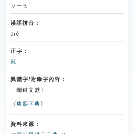
ㄉㄧㄝˊ
漢語拼音：
dié
正字：
㲲
異體字/附錄字內容：
〔關鍵文獻〕
《
康熙字典
》。
資料來源：