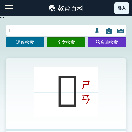
跳
登入
:::
到
主
:::
要
內
語
圖
開
容
注音索引圖示
筆畫索引圖示
部首索引表圖示
言
片
啟
詞條檢索
全文檢索
音讀檢索
搜
搜
鍵
尋
尋
盤
圖
圖
圖
示
示
示
𧟖
ㄕ
網站導覽
ㄢ
生字詞彙表
成語故事