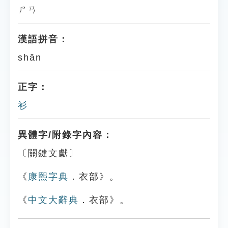
ㄕㄢ
漢語拼音：
shān
正字：
衫
異體字/附錄字內容：
〔關鍵文獻〕
《
康熙字典
．衣部》。
《
中文大辭典
．衣部》。