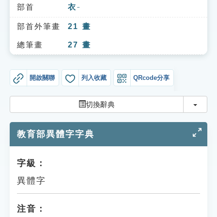
索引選單
部首
衣
ㄧ
知識索引
部首外筆畫
21
畫
單字索引
總筆畫
27
畫
生命大百科索引
開啟關聯
列入收藏
QRcode分享
遊戲專區
切換
切換辭典
教學應用
教育部異體字字典
貓頭鷹博士
字級：
異體字
注音：