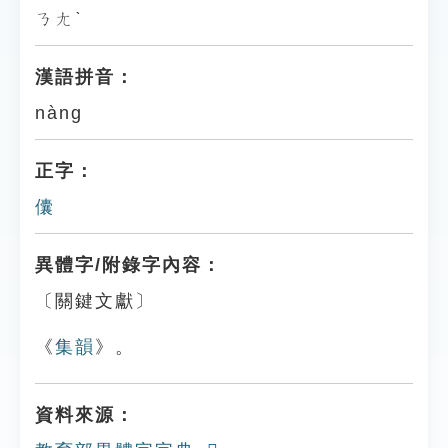
ㄋㄤˋ
漢語拼音：
nàng
正字：
儾
異體字/附錄字內容：
〔關鍵文獻〕
《
集韻
》。
資料來源：