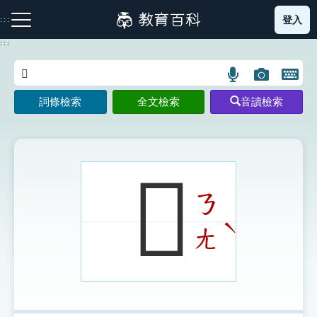
跳
登入
:::
到
主
:::
要
內
語
圖
開
容
注音索引圖示
筆畫索引圖示
部首索引表圖示
言
片
啟
詞條檢索
全文檢索
音讀檢索
搜
搜
鍵
尋
尋
盤
圖
圖
圖
示
示
示
𧟘
ㄋ
網站導覽
ˋ
ㄤ
生字詞彙表
成語故事