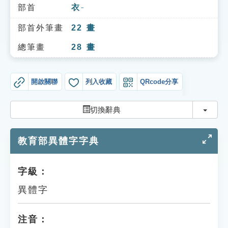
索引選單
部首
衣
ㄧ
知識索引
部首外筆畫
22
畫
單字索引
總筆畫
28
畫
生命大百科索引
開啟關聯
列入收藏
QRcode分享
遊戲專區
切換
切換辭典
教學應用
教育部異體字字典
貓頭鷹博士
字級：
異體字
注音：