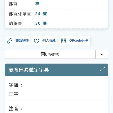
索引選單
部首
衣
ㄧ
知識索引
部首外筆畫
24
畫
單字索引
總筆畫
30
畫
生命大百科索引
開啟關聯
列入收藏
QRcode分享
遊戲專區
切換
切換辭典
教學應用
教育部異體字字典
貓頭鷹博士
字級：
正字
注音：