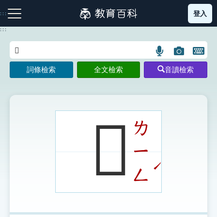
跳
登入
:::
到
主
:::
要
內
語
圖
開
容
注音索引圖示
筆畫索引圖示
部首索引表圖示
言
片
啟
詞條檢索
全文檢索
音讀檢索
搜
搜
鍵
尋
尋
盤
圖
圖
圖
示
示
示
𧟙
ㄌ
ㄧ
網站導覽
ˊ
ㄥ
生字詞彙表
成語故事