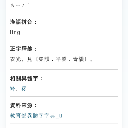
ㄌㄧㄥˊ
漢語拼音：
líng
正字釋義：
衣光。見《集韻．平聲．青韻》。
相關異體字：
袊
、
䙥
資料來源：
教育部異體字字典_𧟙