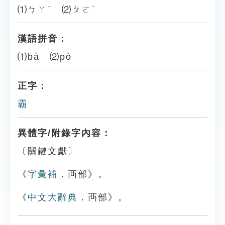
⑴ㄅㄚˋ ⑵ㄆㄛˋ
漢語拼音：
⑴bà ⑵pò
正字：
霸
異體字/附錄字內容：
〔關鍵文獻〕
《
字彙補
．襾部》。
《
中文大辭典
．襾部》。