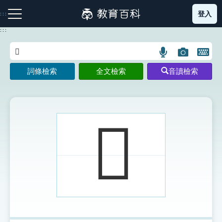
跳
登入
:::
到
主
:::
要
內
語
圖
開
容
注音索引圖示
筆畫索引圖示
部首索引表圖示
言
片
啟
詞條檢索
全文檢索
音讀檢索
搜
搜
鍵
尋
尋
盤
圖
圖
圖
示
示
示
𧟲
網站導覽
生字詞彙表
成語故事