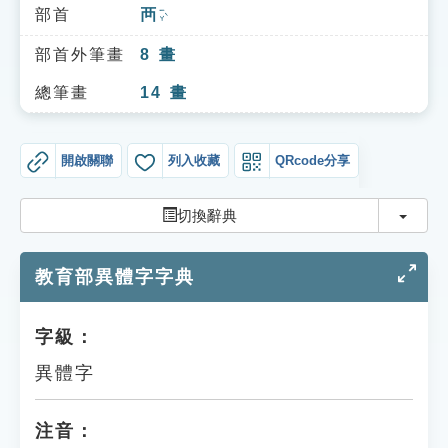
索引選單
部首
襾
ㄧㄚˋ
知識索引
部首外筆畫
8
畫
單字索引
總筆畫
14
畫
生命大百科索引
開啟關聯
列入收藏
QRcode分享
遊戲專區
切換
切換辭典
教學應用
教育部異體字字典
貓頭鷹博士
字級：
異體字
注音：