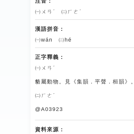
注音：
㈠ㄨㄢˊ ㈡ㄏㄜˊ
漢語拼音：
㈠wán ㈡hé
正字釋義：
㈠ㄨㄢˊ
貉屬動物。見《集韻．平聲．桓韻》
㈡ㄏㄜˊ
@A03923
資料來源：