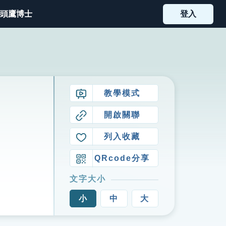
頭鷹博士
登入
教學模式
開啟關聯
列入收藏
QRcode分享
文字大小
小
中
大