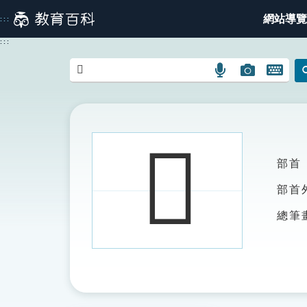
跳
網站導覽
:::
到
主
:::
要
內
語
圖
開
容
言
片
啟
搜
搜
鍵
尋
尋
盤
圖
圖
圖
𧲦
示
示
示
部首
部首
總筆