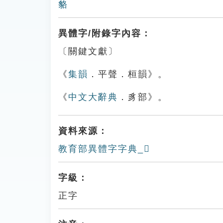
貉
異體字/附錄字內容：
〔關鍵文獻〕
《
集韻
．平聲．桓韻》。
《
中文大辭典
．豸部》。
資料來源：
教育部異體字字典_𧲦
字級：
正字