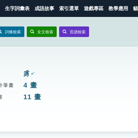
生字詞彙表
成語故事
索引選單
遊戲專區
教學應用
貓
詞條檢索
全文檢索
音讀檢索
豸
ㄓˋ
4
畫
外筆畫
11
畫
畫