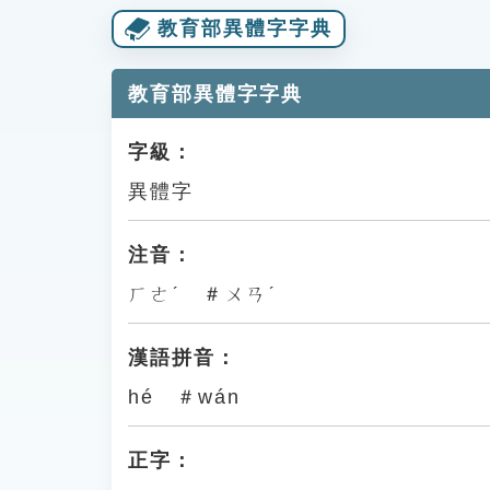
教育部異體字字典
教育部異體字字典
字級：
異體字
注音：
ㄏㄜˊ ＃ㄨㄢˊ
漢語拼音：
hé ＃wán
正字：