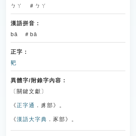
ㄅㄚ ＃ㄅㄚ
漢語拼音：
bā ＃bā
正字：
豝
異體字/附錄字內容：
〔關鍵文獻〕
《
正字通
．豸部》。
《
漢語大字典
．豕部》。