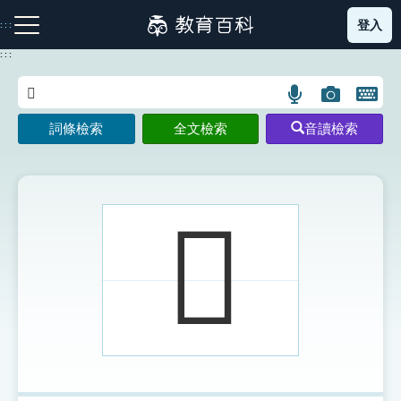
跳
登入
:::
到
主
:::
要
內
語
圖
開
容
注音索引圖示
筆畫索引圖示
部首索引表圖示
言
片
啟
詞條檢索
全文檢索
音讀檢索
搜
搜
鍵
尋
尋
盤
圖
圖
圖
示
示
示
𧲧
網站導覽
生字詞彙表
成語故事