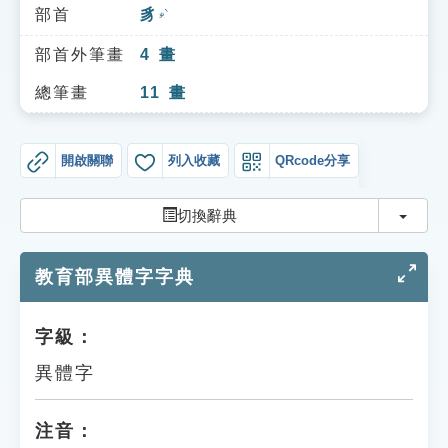
索引選單
部首
豸
ㄓˋ
知識索引
部首外筆畫
4
畫
單字索引
總筆畫
11
畫
生命大百科索引
開啟關聯
列入收藏
QRcode分享
遊戲專區
切換
切換辭典
教學應用
教育部異體字字典
貓頭鷹博士
字級：
異體字
注音：