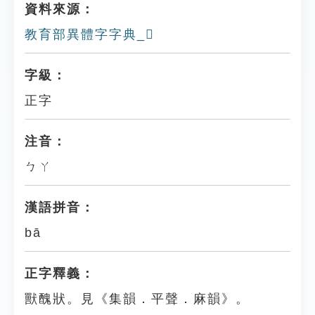
資料來源：
教育部異體字字典_𧲧
字級：
正字
注音：
ㄅㄚ
漢語拼音：
bā
正字釋義：
獸醜狀。見《集韻．平聲．麻韻》。