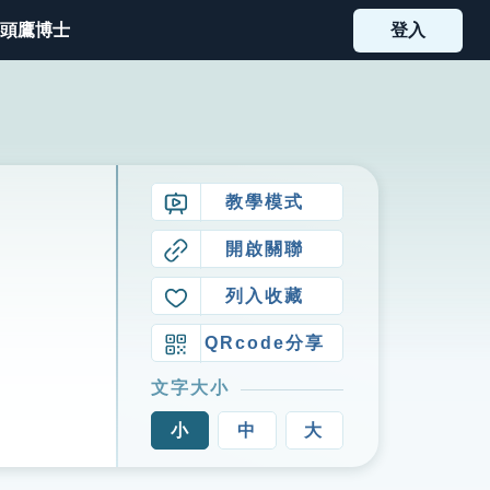
頭鷹博士
登入
教學模式
開啟關聯
列入收藏
QRcode分享
文字大小
小
中
大