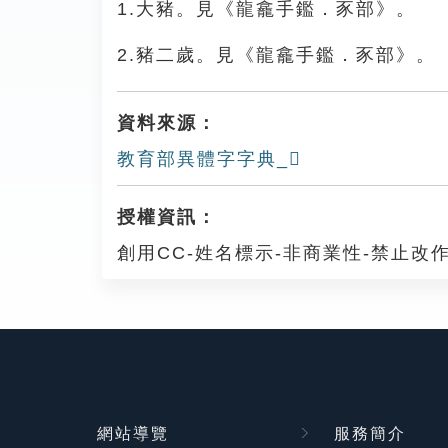
1.大豬。見《龍龕手鑑．豕部》。
2.豬二歲。見《龍龕手鑑．豕部》。
資料來源：
教育部異體字字典_𧲨
授權資訊：
創用CC-姓名標示-非商業性-禁止改作
網站導覽
服務簡介