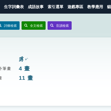
生字詞彙表
成語故事
索引選單
遊戲專區
教學應用
貓
詞條檢索
全文檢索
音讀檢索
豸
ㄓˋ
4
畫
外筆畫
11
畫
畫