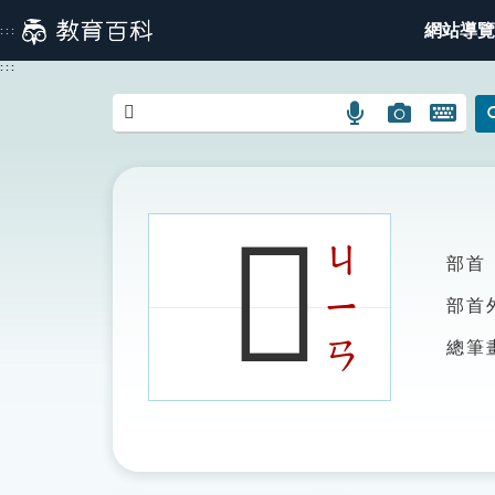
跳
網站導覽
:::
到
主
:::
要
內
語
圖
開
容
言
片
啟
搜
搜
鍵
尋
尋
盤
圖
圖
圖
𧲨
示
示
示
ㄐ
部首
ㄧ
部首
ㄢ
總筆