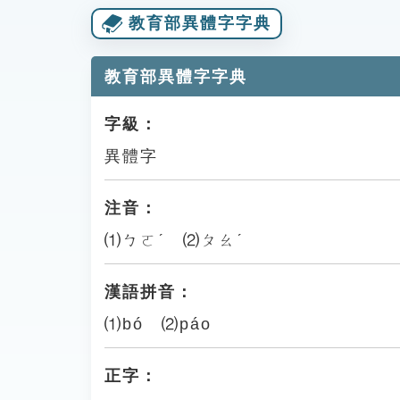
教育部異體字字典
教育部異體字字典
字級：
異體字
注音：
⑴ㄅㄛˊ ⑵ㄆㄠˊ
漢語拼音：
⑴bó ⑵páo
正字：