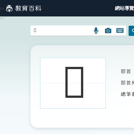
跳
網站導覽
:::
到
主
:::
要
內
語
圖
開
容
言
片
啟
搜
搜
鍵
尋
尋
盤
圖
圖
圖
𧳵
示
示
示
部首
部首
總筆