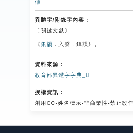
猼
異體字/附錄字內容：
〔關鍵文獻〕
《
集韻
．入聲．鐸韻》。
資料來源：
教育部異體字字典_𧳵
授權資訊：
創用CC-姓名標示-非商業性-禁止改作