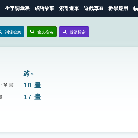
生字詞彙表
成語故事
索引選單
遊戲專區
教學應用
貓
詞條檢索
全文檢索
音讀檢索
豸
ㄓˋ
10
畫
外筆畫
17
畫
畫