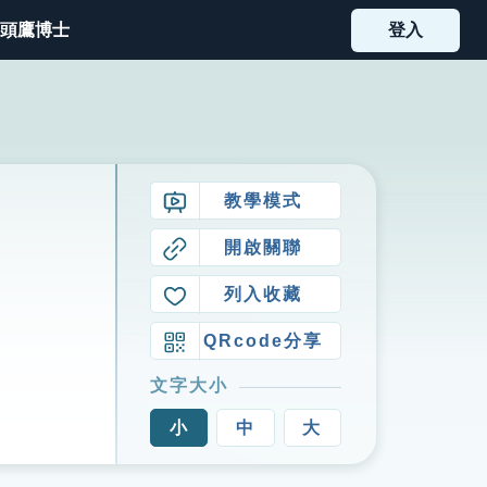
頭鷹博士
登入
教學模式
開啟關聯
列入收藏
QRcode分享
文字大小
小
中
大