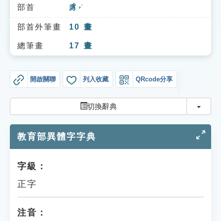
索引選單
部首
豸
ㄓˋ
知識索引
部首外筆畫
10
畫
單字索引
總筆畫
17
畫
生命大百科索引
開啟關聯
列入收藏
QRcode分享
遊戲專區
切換
切換辭典
教學應用
教育部異體字字典
貓頭鷹博士
字級：
正字
注音：