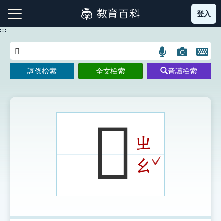
跳
登入
:::
到
主
:::
要
內
語
圖
開
容
注音索引圖示
筆畫索引圖示
部首索引表圖示
言
片
啟
詞條檢索
全文檢索
音讀檢索
搜
搜
鍵
尋
尋
盤
圖
圖
圖
示
示
示
𧳻
ㄓ
網站導覽
ˇ
ㄠ
生字詞彙表
成語故事