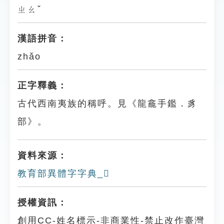
ㄓㄠˇ
漢語拼音：
zhǎo
正字釋義：
古代西南夷族的稱呼。見《龍龕手鑑．豸
部》。
資料來源：
教育部異體字字典_𧳻
授權資訊：
創用CC-姓名標示-非商業性-禁止改作臺灣