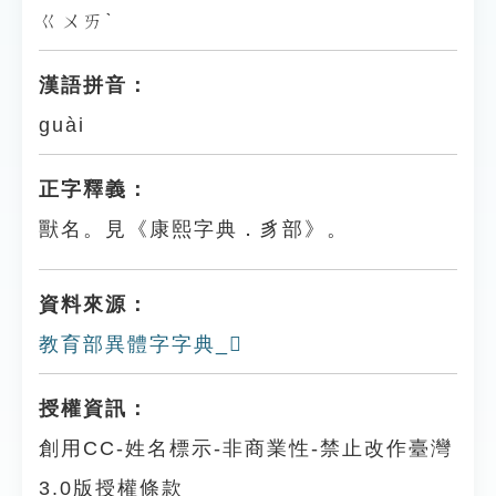
ㄍㄨㄞˋ
漢語拼音：
guài
正字釋義：
獸名。見《康熙字典．豸部》。
資料來源：
教育部異體字字典_𧴚
授權資訊：
創用CC-姓名標示-非商業性-禁止改作臺灣
3.0版授權條款