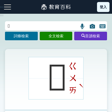
跳
登入
:::
到
主
:::
要
內
語
圖
開
容
注音索引圖示
筆畫索引圖示
部首索引表圖示
言
片
啟
詞條檢索
全文檢索
音讀檢索
搜
搜
鍵
尋
尋
盤
圖
圖
圖
示
示
示
𧴚
ㄍ
ㄨ
網站導覽
ˋ
ㄞ
生字詞彙表
成語故事