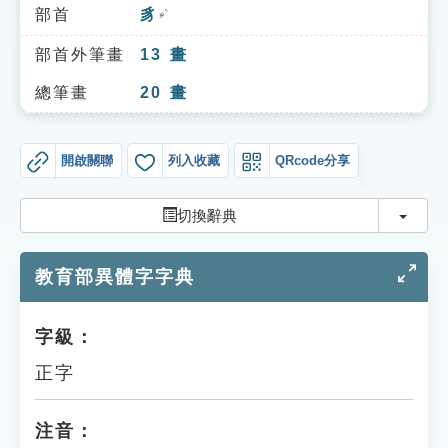
索引選單
部首
豸
ㄓˋ
知識索引
部首外筆畫
13
畫
單字索引
總筆畫
20
畫
生命大百科索引
開啟關聯
列入收藏
QRcode分享
遊戲專區
切換
切換辭典
教學應用
教育部異體字字典
貓頭鷹博士
字級：
正字
注音：