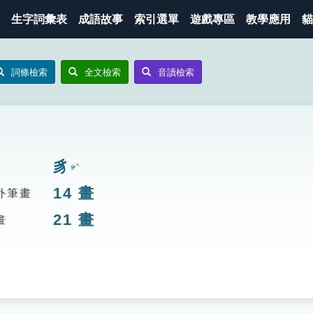
生字詞彙表
成語故事
索引選單
遊戲專區
教學應用
貓
詞條檢索
全文檢索
音讀檢索
豸
ㄓˋ
14
畫
外筆畫
21
畫
畫