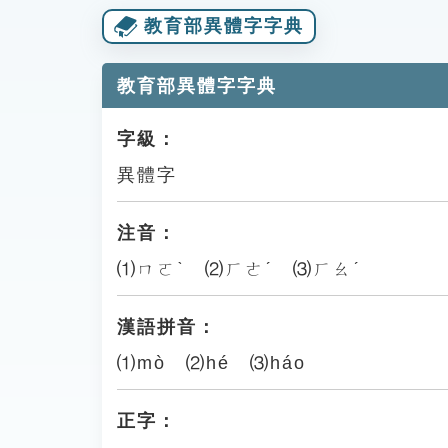
教育部異體字字典
教育部異體字字典
字級：
異體字
注音：
⑴ㄇㄛˋ ⑵ㄏㄜˊ ⑶ㄏㄠˊ
漢語拼音：
⑴mò ⑵hé ⑶háo
正字：