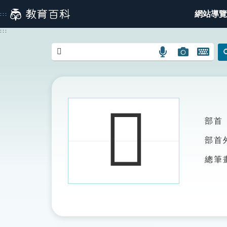
跳
網站導覽
:::
到
主
:::
要
內
語
圖
開
容
言
片
啟
搜
搜
鍵
尋
尋
盤
圖
圖
圖
𧴞
示
示
示
部首
部首
總筆