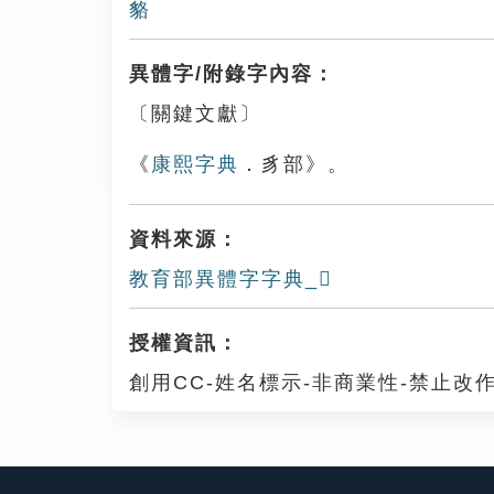
貉
異體字/附錄字內容：
〔關鍵文獻〕
《
康熙字典
．豸部》。
資料來源：
教育部異體字字典_𧴞
授權資訊：
創用CC-姓名標示-非商業性-禁止改作