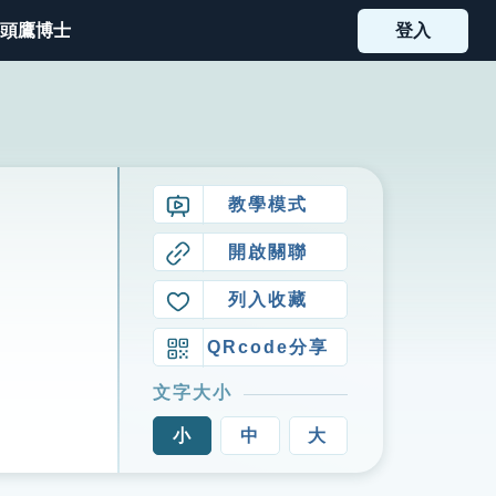
頭鷹博士
登入
教學模式
開啟關聯
列入收藏
QRcode分享
文字大小
小
中
大