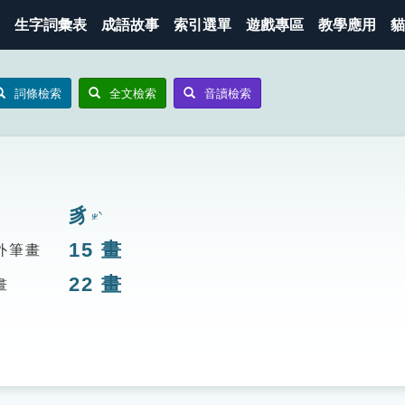
生字詞彙表
成語故事
索引選單
遊戲專區
教學應用
貓
詞條檢索
全文檢索
音讀檢索
豸
ㄓˋ
15
畫
外筆畫
22
畫
畫