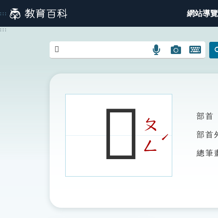
跳
網站導覽
:::
到
主
:::
要
內
語
圖
開
容
言
片
啟
搜
搜
鍵
尋
尋
盤
圖
圖
圖
𧴟
示
示
示
部首
ㄆ
ˊ
部首
ㄥ
總筆