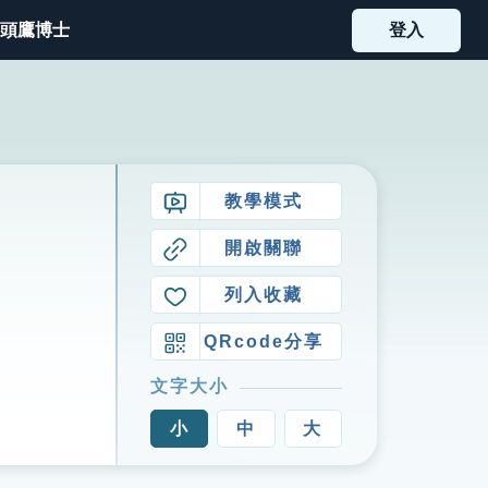
頭鷹博士
登入
教學模式
開啟關聯
列入收藏
QRcode分享
文字大小
小
中
大