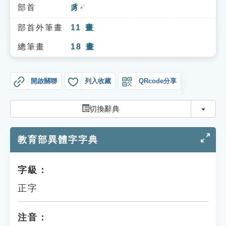
索引選單
部首
豸
ㄓˋ
知識索引
部首外筆畫
11
畫
單字索引
總筆畫
18
畫
生命大百科索引
開啟關聯
列入收藏
QRcode分享
遊戲專區
切換
切換辭典
教學應用
教育部異體字字典
貓頭鷹博士
字級：
正字
注音：