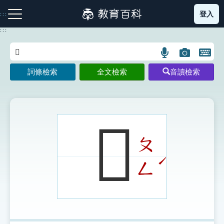
跳
登入
:::
到
主
:::
要
內
語
圖
開
容
注音索引圖示
筆畫索引圖示
部首索引表圖示
言
片
啟
詞條檢索
全文檢索
音讀檢索
搜
搜
鍵
尋
尋
盤
圖
圖
圖
示
示
示
𧴂
ㄆ
網站導覽
ˊ
ㄥ
生字詞彙表
成語故事