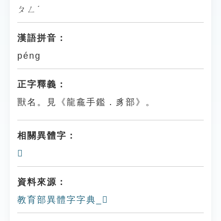
ㄆㄥˊ
漢語拼音：
péng
正字釋義：
獸名。見《龍龕手鑑．豸部》。
相關異體字：
𧴟
資料來源：
教育部異體字字典_𧴂