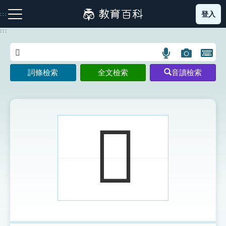
跳
登入
:::
到
主
:::
要
內
語
圖
開
容
注音索引圖示
筆畫索引圖示
部首索引表圖示
言
片
啟
詞條檢索
全文檢索
音讀檢索
搜
搜
鍵
尋
尋
盤
圖
圖
圖
示
示
示
𧴡
網站導覽
生字詞彙表
成語故事