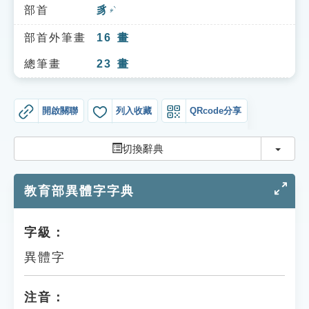
索引選單
部首
豸
ㄓˋ
知識索引
部首外筆畫
16
畫
單字索引
總筆畫
23
畫
生命大百科索引
開啟關聯
列入收藏
QRcode分享
遊戲專區
切換
切換辭典
教學應用
教育部異體字字典
貓頭鷹博士
字級：
異體字
注音：