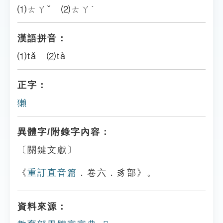
⑴ㄊㄚˇ ⑵ㄊㄚˋ
漢語拼音：
⑴tǎ ⑵tà
正字：
獺
異體字/附錄字內容：
〔關鍵文獻〕
《
重訂直音篇
．卷六．豸部》。
資料來源：