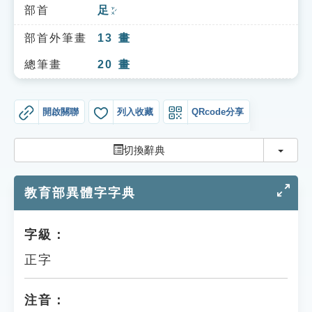
索引選單
部首
足
ㄗㄨˊ
知識索引
部首外筆畫
13
畫
單字索引
總筆畫
20
畫
生命大百科索引
開啟關聯
列入收藏
QRcode分享
遊戲專區
切換
切換辭典
教學應用
教育部異體字字典
貓頭鷹博士
字級：
正字
注音：