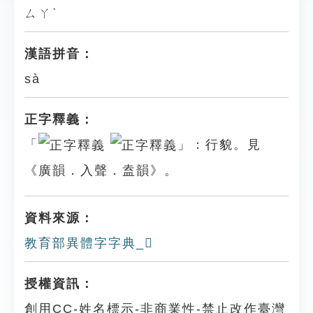
ㄙㄚˋ
漢語拼音：
sà
正字釋義：
「
」：行貌。見
《廣韻．入聲．盍韻》。
資料來源：
教育部異體字字典_𨆂
授權資訊：
創用CC-姓名標示-非商業性-禁止改作臺灣