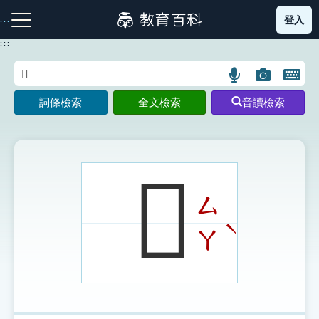
跳
登入
:::
到
主
:::
要
內
語
圖
開
容
注音索引圖示
筆畫索引圖示
部首索引表圖示
言
片
啟
詞條檢索
全文檢索
音讀檢索
搜
搜
鍵
尋
尋
盤
圖
圖
圖
示
示
示
𨆂
ㄙ
網站導覽
ˋ
ㄚ
生字詞彙表
成語故事