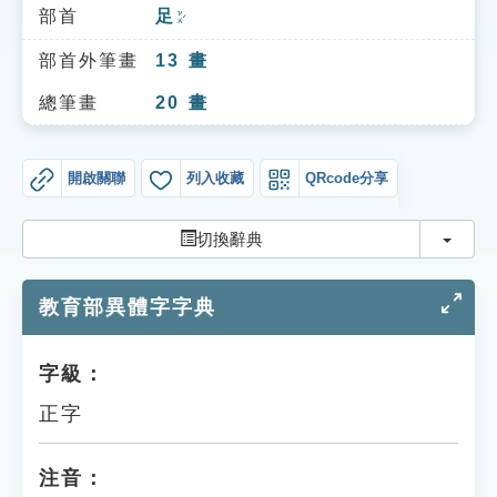
索引選單
部首
足
ㄗㄨˊ
知識索引
部首外筆畫
13
畫
單字索引
總筆畫
20
畫
生命大百科索引
開啟關聯
列入收藏
QRcode分享
遊戲專區
切換
切換辭典
教學應用
教育部異體字字典
貓頭鷹博士
字級：
正字
注音：