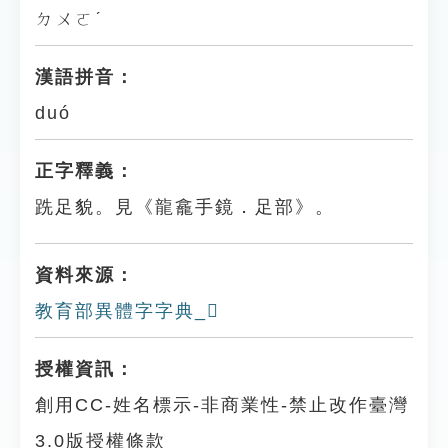
ㄉㄨㄛˊ
漢語拼音：
duó
正字釋義：
跣足貌。見《龍龕手鏡．足部》。
資料來源：
教育部異體字字典_𨆅
授權資訊：
創用CC-姓名標示-非商業性-禁止改作臺灣
3.0版授權條款