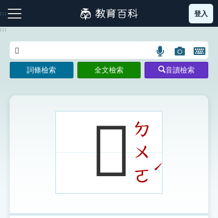
跳
登入
:::
到
主
:::
要
內
語
圖
開
容
注音索引圖示
筆畫索引圖示
部首索引表圖示
言
片
啟
詞條檢索
全文檢索
音讀檢索
搜
搜
鍵
尋
尋
盤
圖
圖
圖
示
示
示
𨆅
ㄉ
ㄨ
網站導覽
ˊ
ㄛ
生字詞彙表
成語故事