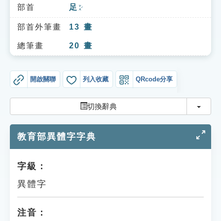
索引選單
部首
足
ㄗㄨˊ
知識索引
部首外筆畫
13
畫
單字索引
總筆畫
20
畫
生命大百科索引
開啟關聯
列入收藏
QRcode分享
遊戲專區
切換
切換辭典
教學應用
教育部異體字字典
貓頭鷹博士
字級：
異體字
注音：