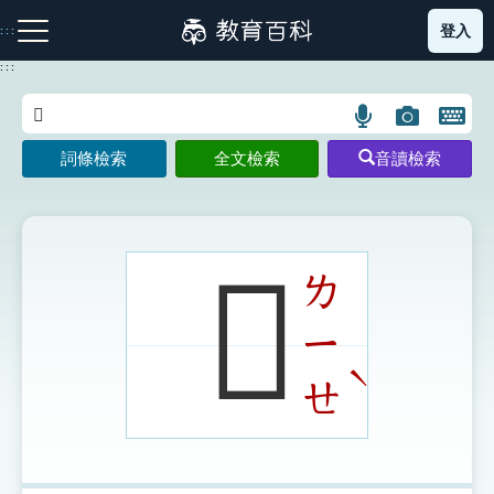
跳
登入
:::
到
主
:::
要
內
語
圖
開
容
注音索引圖示
筆畫索引圖示
部首索引表圖示
言
片
啟
詞條檢索
全文檢索
音讀檢索
搜
搜
鍵
尋
尋
盤
圖
圖
圖
示
示
示
𨆍
ㄌ
ㄧ
網站導覽
ˋ
ㄝ
生字詞彙表
成語故事