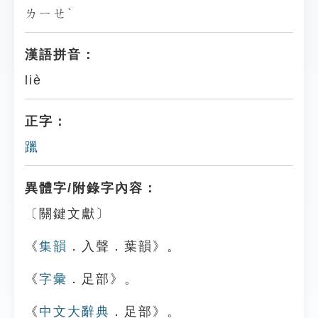
ㄌㄧㄝˋ
漢語拼音：
liè
正字：
躐
異體字/附錄字內容：
〔關鍵文獻〕
《
集韻
．入聲．葉韻》。
《
字彙
．足部》。
《
中文大辭典
．足部》。