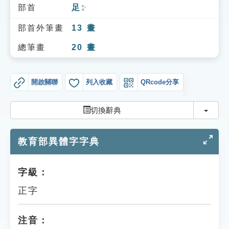
索引選單
部首
足
ㄗㄨˊ
知識索引
部首外筆畫
13
畫
單字索引
總筆畫
20
畫
生命大百科索引
開啟關聯
列入收藏
QRcode分享
遊戲專區
切換
切換辭典
教學應用
教育部異體字字典
貓頭鷹博士
字級：
正字
注音：