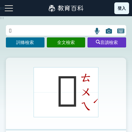
跳
登入
:::
到
主
:::
要
內
語
圖
開
容
注音索引圖示
筆畫索引圖示
部首索引表圖示
言
片
啟
詞條檢索
全文檢索
音讀檢索
搜
搜
鍵
尋
尋
盤
圖
圖
圖
示
示
示
𨆨
ㄊ
ㄨ
網站導覽
ˊ
ㄟ
生字詞彙表
成語故事