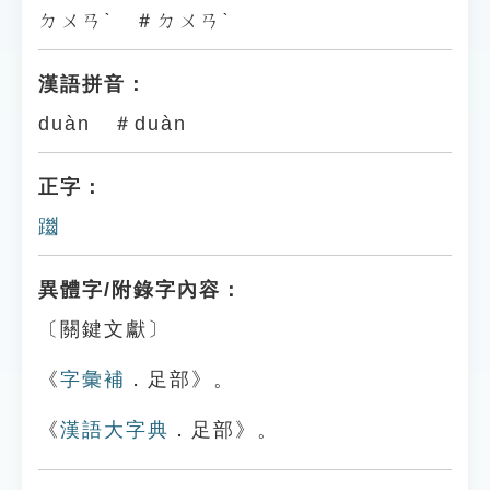
ㄉㄨㄢˋ ＃ㄉㄨㄢˋ
漢語拼音：
duàn ＃duàn
正字：
躖
異體字/附錄字內容：
〔關鍵文獻〕
《
字彙補
．足部》。
《
漢語大字典
．足部》。