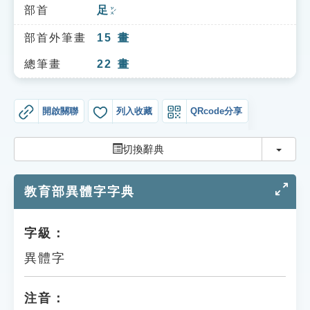
索引選單
部首
足
ㄗㄨˊ
知識索引
部首外筆畫
15
畫
單字索引
總筆畫
22
畫
生命大百科索引
開啟關聯
列入收藏
QRcode分享
遊戲專區
切換
切換辭典
教學應用
教育部異體字字典
貓頭鷹博士
字級：
異體字
注音：