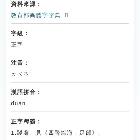
資料來源：
教育部異體字字典_𨇔
字級：
正字
注音：
ㄉㄨㄢˋ
漢語拼音：
duàn
正字釋義：
1.踐處。見《四聲篇海．足部》。