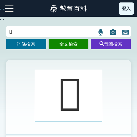
跳
登入
:::
到
主
:::
要
內
語
圖
開
容
注音索引圖示
筆畫索引圖示
部首索引表圖示
言
片
啟
詞條檢索
全文檢索
音讀檢索
搜
搜
鍵
尋
尋
盤
圖
圖
圖
示
示
示
𨇔
網站導覽
生字詞彙表
成語故事