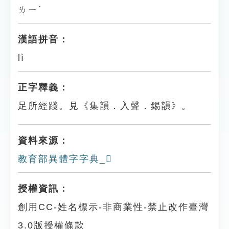
ㄌㄧˋ
漢語拼音：
lì
正字釋義：
足所經踐。見《集韻．入聲．錫韻》。
資料來源：
教育部異體字字典_𨇗
授權資訊：
創用CC-姓名標示-非商業性-禁止改作臺灣
3.0版授權條款