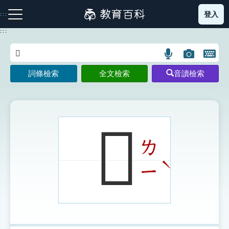
跳
登入
:::
到
主
:::
要
內
語
圖
開
容
注音索引圖示
筆畫索引圖示
部首索引表圖示
言
片
啟
詞條檢索
全文檢索
音讀檢索
搜
搜
鍵
尋
尋
盤
圖
圖
圖
示
示
示
𨇗
ㄌ
網站導覽
ˋ
ㄧ
生字詞彙表
成語故事