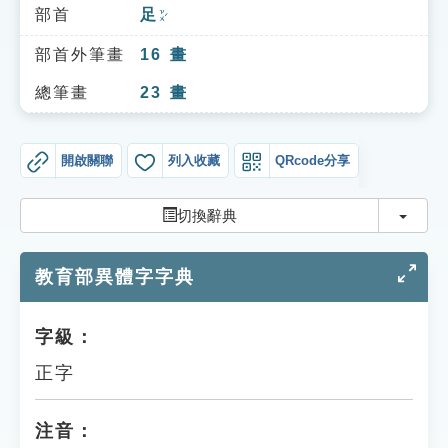
索引選單
部首
足
ㄗㄨˊ
知識索引
部首外筆畫
16
畫
單字索引
總筆畫
23
畫
生命大百科索引
開啟關聯
列入收藏
QRcode分享
遊戲專區
切換
切換辭典
教學應用
教育部異體字字典
貓頭鷹博士
字級：
正字
注音：