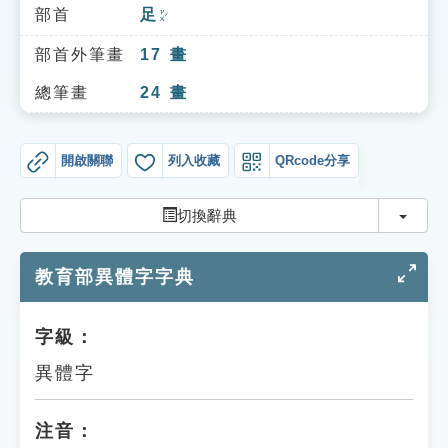
索引選單
部首
足
ㄗㄨˊ
知識索引
部首外筆畫
17
畫
單字索引
總筆畫
24
畫
生命大百科索引
開啟關聯
列入收藏
QRcode分享
遊戲專區
切換
切換辭典
教學應用
教育部異體字字典
貓頭鷹博士
字級：
異體字
注音：