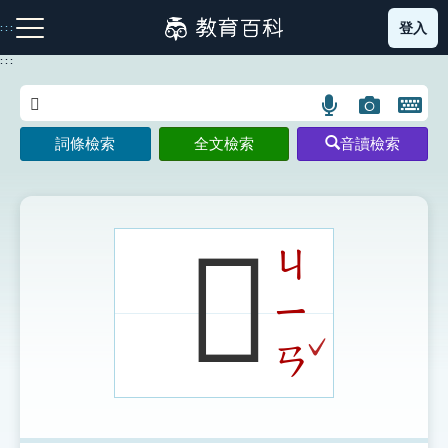
跳
登入
:::
到
主
:::
要
內
語
圖
開
容
注音索引圖示
筆畫索引圖示
部首索引表圖示
言
片
啟
詞條檢索
全文檢索
音讀檢索
搜
搜
鍵
尋
尋
盤
圖
圖
圖
示
示
示
𨇥
ㄐ
ㄧ
網站導覽
ˇ
ㄢ
生字詞彙表
成語故事