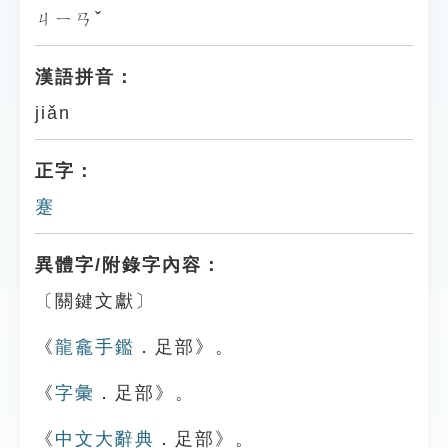
ㄐㄧㄢˇ
漢語拼音：
jiǎn
正字：
蹇
異體字/附錄字內容：
〔關鍵文獻〕
《
龍龕手鑑
．足部》。
《
字彙
．足部》。
《
中文大辭典
．足部》。