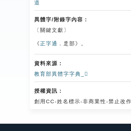
道
異體字/附錄字內容：
〔關鍵文獻〕
《
正字通
．辵部》。
資料來源：
教育部異體字字典_𨕥
授權資訊：
創用CC-姓名標示-非商業性-禁止改作