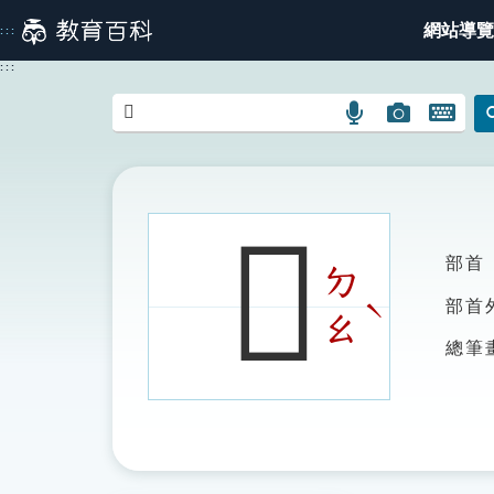
跳
網站導覽
:::
到
主
:::
要
內
語
圖
開
容
言
片
啟
搜
搜
鍵
尋
尋
盤
圖
圖
圖
𨕥
示
示
示
部首
ㄉ
ˋ
部首
ㄠ
總筆