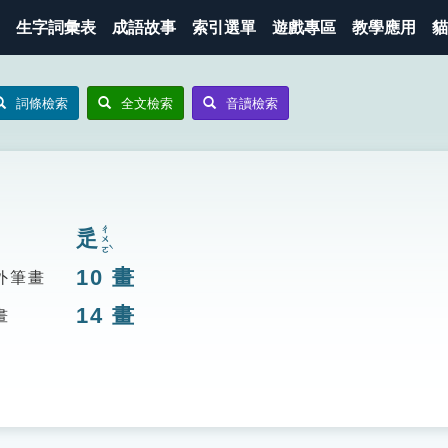
生字詞彙表
成語故事
索引選單
遊戲專區
教學應用
貓
詞條檢索
全文檢索
音讀檢索
ㄔㄨㄛˋ
辵
10
畫
外筆畫
14
畫
畫