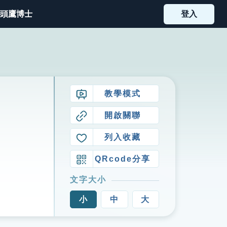
頭鷹博士
登入
教學模式
開啟關聯
列入收藏
QRcode分享
文字大小
小
中
大