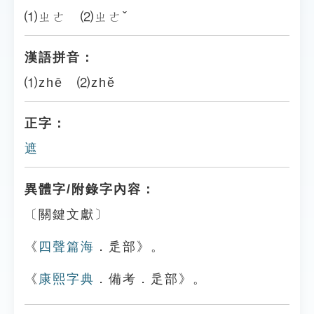
⑴ㄓㄜ ⑵ㄓㄜˇ
漢語拼音：
⑴zhē ⑵zhě
正字：
遮
異體字/附錄字內容：
〔關鍵文獻〕
《
四聲篇海
．辵部》。
《
康熙字典
．備考．辵部》。