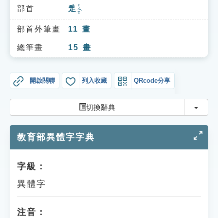
索引選單
ㄔㄨㄛˋ
部首
辵
知識索引
部首外筆畫
11
畫
單字索引
總筆畫
15
畫
生命大百科索引
開啟關聯
列入收藏
QRcode分享
遊戲專區
切換
切換辭典
教學應用
教育部異體字字典
貓頭鷹博士
字級：
異體字
注音：