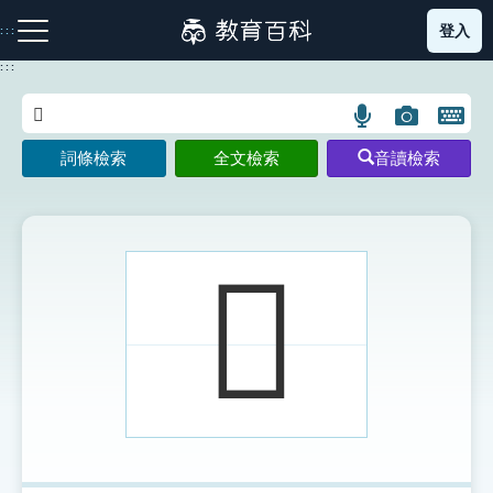
跳
登入
:::
到
主
:::
要
內
語
圖
開
容
注音索引圖示
筆畫索引圖示
部首索引表圖示
言
片
啟
詞條檢索
全文檢索
音讀檢索
搜
搜
鍵
尋
尋
盤
圖
圖
圖
示
示
示
𨖥
網站導覽
生字詞彙表
成語故事