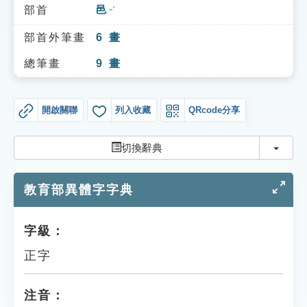
索引選單
部首
邑
ㄧˋ
知識索引
部首外筆畫
6
畫
單字索引
總筆畫
9
畫
生命大百科索引
開啟關聯
列入收藏
QRcode分享
遊戲專區
切換
切換辭典
教學應用
教育部異體字字典
貓頭鷹博士
字級：
正字
注音：