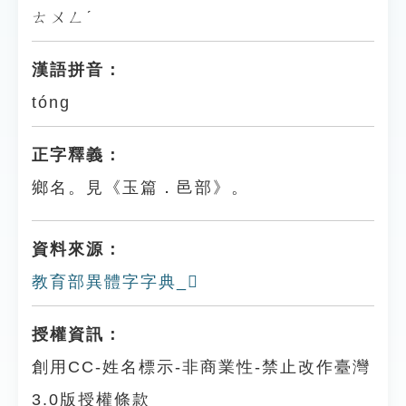
ㄊㄨㄥˊ
漢語拼音：
tóng
正字釋義：
鄉名。見《玉篇．邑部》。
資料來源：
教育部異體字字典_𨚯
授權資訊：
創用CC-姓名標示-非商業性-禁止改作臺灣
3.0版授權條款