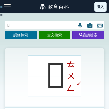
跳
登入
:::
到
主
:::
要
內
語
圖
開
容
注音索引圖示
筆畫索引圖示
部首索引表圖示
言
片
啟
詞條檢索
全文檢索
音讀檢索
搜
搜
鍵
尋
尋
盤
圖
圖
圖
示
示
示
𨚯
ㄊ
ㄨ
網站導覽
ˊ
ㄥ
生字詞彙表
成語故事