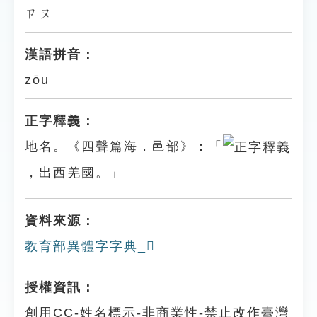
ㄗㄡ
漢語拼音：
zōu
正字釋義：
地名。《四聲篇海．邑部》：「
，出西羌國。」
資料來源：
教育部異體字字典_𨜗
授權資訊：
創用CC-姓名標示-非商業性-禁止改作臺灣