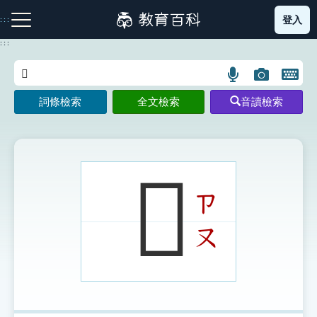
跳
登入
:::
到
主
:::
要
內
語
圖
開
容
注音索引圖示
筆畫索引圖示
部首索引表圖示
言
片
啟
詞條檢索
全文檢索
音讀檢索
搜
搜
鍵
尋
尋
盤
圖
圖
圖
示
示
示
𨜗
ㄗ
網站導覽
ㄡ
生字詞彙表
成語故事