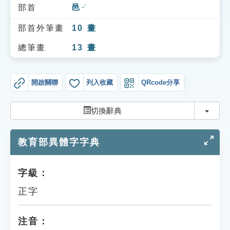
索引選單
部首
邑
ㄧˋ
知識索引
部首外筆畫
10
畫
單字索引
總筆畫
13
畫
生命大百科索引
開啟關聯
列入收藏
QRcode分享
遊戲專區
切換
切換辭典
教學應用
教育部異體字字典
貓頭鷹博士
字級：
正字
注音：