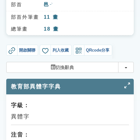
索引選單
部首
邑
ㄧˋ
知識索引
部首外筆畫
11
畫
單字索引
總筆畫
18
畫
生命大百科索引
開啟關聯
列入收藏
QRcode分享
遊戲專區
切換
切換辭典
教學應用
教育部異體字字典
貓頭鷹博士
字級：
異體字
注音：