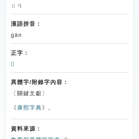
ㄍㄢ
漢語拼音：
gān
正字：
𨝌
異體字/附錄字內容：
〔關鍵文獻〕
《
康熙字典
》。
資料來源：