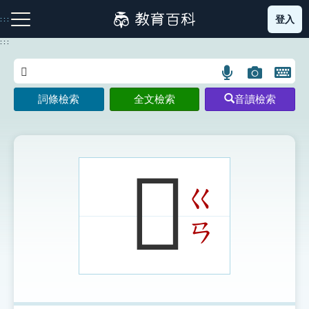
跳
登入
:::
到
主
:::
要
內
語
圖
開
容
注音索引圖示
筆畫索引圖示
部首索引表圖示
言
片
啟
詞條檢索
全文檢索
音讀檢索
搜
搜
鍵
尋
尋
盤
圖
圖
圖
示
示
示
𨝝
ㄍ
網站導覽
ㄢ
生字詞彙表
成語故事