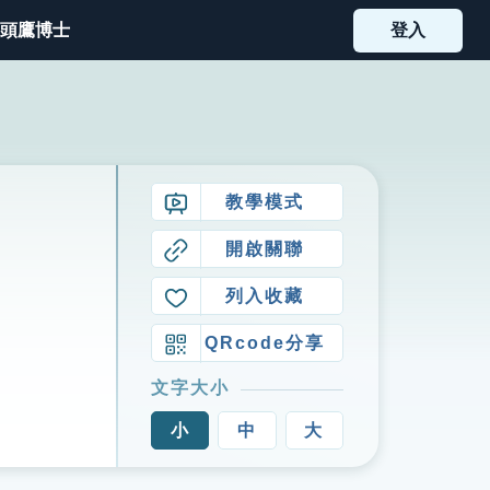
頭鷹博士
登入
教學模式
開啟關聯
列入收藏
QRcode分享
文字大小
小
中
大