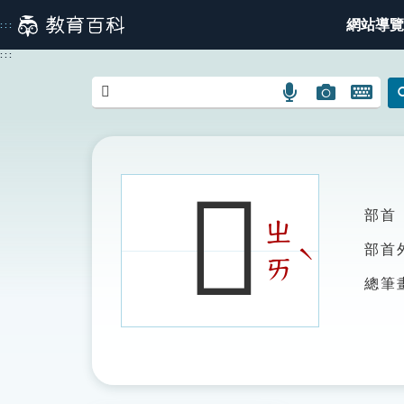
跳
網站導覽
:::
到
主
:::
要
內
語
圖
開
容
言
片
啟
搜
搜
鍵
尋
尋
盤
圖
圖
圖
𨝠
示
示
示
部首
ㄓ
ˋ
部首
ㄞ
總筆